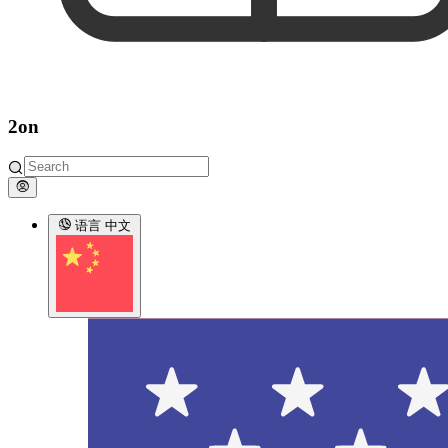
2on
语言
中文