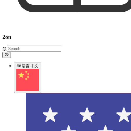
2on
语言
中文