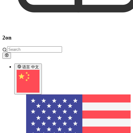
2on
语言
中文