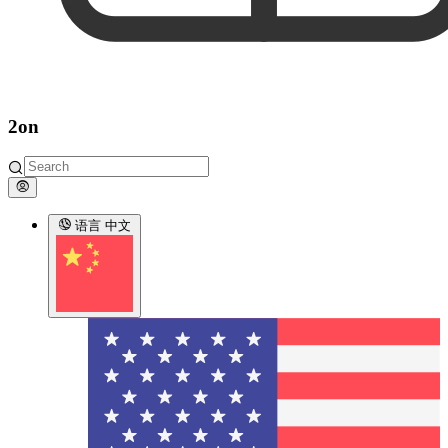
2on
语言
中文