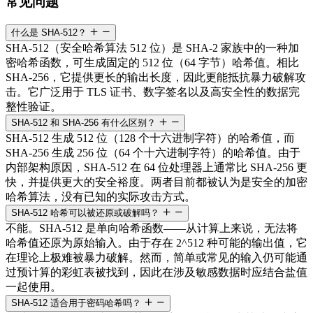
常见问题
什么是 SHA-512？
SHA-512（安全哈希算法 512 位）是 SHA-2 家族中的一种加
密哈希函数，可生成固定的 512 位（64 字节）哈希值。相比
SHA-256，它提供更长的输出长度，因此更能抵抗暴力破解攻
击。它广泛用于 TLS 证书、数字签名以及高安全性的数据完
整性验证。
SHA-512 和 SHA-256 有什么区别？
SHA-512 生成 512 位（128 个十六进制字符）的哈希值，而
SHA-256 生成 256 位（64 个十六进制字符）的哈希值。由于
内部架构原因，SHA-512 在 64 位处理器上通常比 SHA-256 更
快，并提供更大的安全裕度。两者目前都被认为是安全的加密
哈希算法，没有已知的实际攻击方式。
SHA-512 哈希可以被还原或破解吗？
不能。SHA-512 是单向哈希函数——从计算上来说，无法将
哈希值还原为原始输入。由于存在 2^512 种可能的输出值，它
在理论上极难被暴力破解。然而，简单或常见的输入仍可能通
过预计算的彩虹表被找到，因此在涉及敏感数据时应结合盐值
一起使用。
SHA-512 适合用于密码哈希吗？