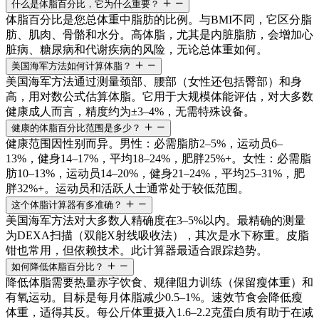
什么是体脂百分比，它为什么重要？
体脂百分比是您总体重中脂肪的比例。与BMI不同，它区分脂
肪、肌肉、骨骼和水分。高体脂，尤其是内脏脂肪，会增加心
脏病、糖尿病和代谢疾病的风险，无论总体重如何。
美国海军方法如何计算体脂？
美国海军方法通过测量颈部、腰部（女性还包括臀部）和身
高，用对数公式估算体脂。它用于大规模体能评估，对大多数
健康成人而言，精度约为±3–4%，无需特殊设备。
健康的体脂百分比范围是多少？
健康范围因性别而异。男性：必需脂肪2–5%，运动员6–
13%，健身14–17%，平均18–24%，肥胖25%+。女性：必需脂
肪10–13%，运动员14–20%，健身21–24%，平均25–31%，肥
胖32%+。运动员和活跃人士通常处于较低范围。
这个体脂计算器有多准确？
美国海军方法对大多数人精确度在3–5%以内。最精确的测量
为DEXA扫描（双能X射线吸收法），其次是水下称重。皮脂
钳也常用，但依赖技术。此计算器最适合跟踪趋势。
如何降低体脂百分比？
降低体脂需要热量赤字饮食、规律阻力训练（保留瘦体重）和
有氧运动。目标是每月体脂减少0.5–1%。速效节食会降低瘦
体重，适得其反。每公斤体重摄入1.6–2.2克蛋白质有助于在减