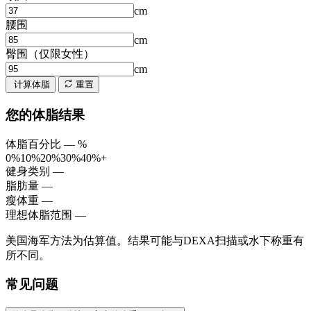
cm
腰围
cm
臀围（仅限女性）
cm
计算体脂
重置
您的体脂结果
体脂百分比
—
%
0%
10%
20%
30%
40%+
健身类别
—
脂肪量
—
瘦体重
—
理想体脂范围
—
美国海军方法为估算值。结果可能与DEXA扫描或水下称重有
所不同。
常见问题