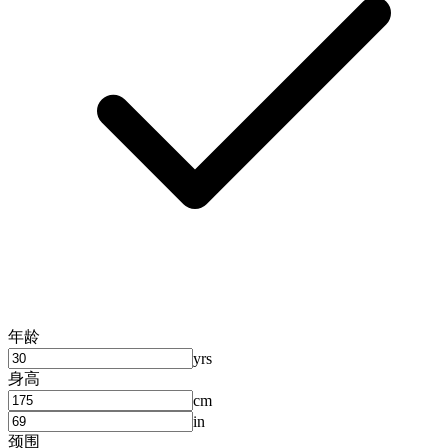
年龄
yrs
身高
cm
in
颈围