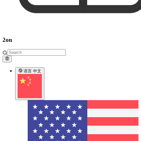
2on
语言
中文