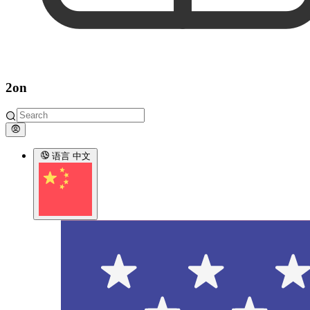
2on
语言
中文