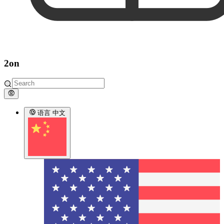
2on
语言
中文